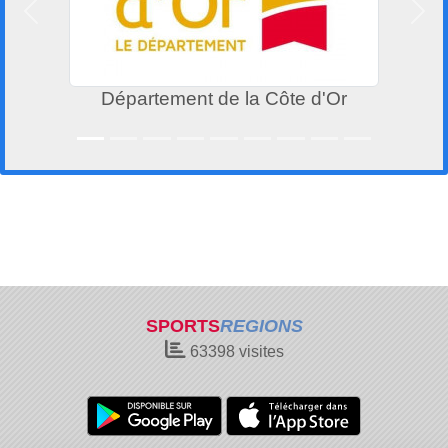
Précedent
Suiv
Département de la Côte d'Or
SPORTS
REGIONS
63398
visites