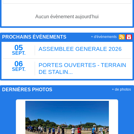
Aucun évènement aujourd'hui
PROCHAINS ÉVÉNEMENTS
+ d'évènements
05
ASSEMBLEE GENERALE 2026
SEPT.
06
PORTES OUVERTES - TERRAIN
SEPT.
DE STALIN...
DERNIÈRES PHOTOS
+ de photos