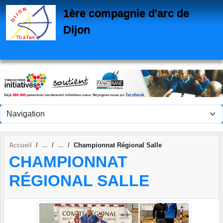
Panneau de gestion des cookies
1ère compagnie d'arc de
Dijon
Accueil
Championnat Régional Salle
CHAMPIONNAT
RÉGIONAL SALLE